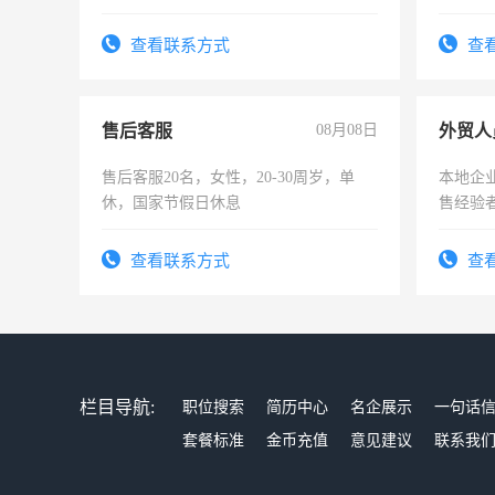
时间灵活，不需坐班，适合宝妈、全职
太太等。
查看联系方式
查
售后客服
08月08日
外贸人
售后客服20名，女性，20-30周岁，单
本地企
休，国家节假日休息
售经验
查看联系方式
查
栏目导航:
职位搜索
简历中心
名企展示
一句话
套餐标准
金币充值
意见建议
联系我