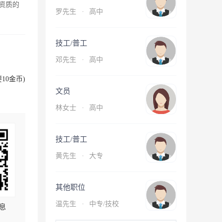
资质的
罗先生
·
高中
技工/普工
邓先生
·
高中
10金币)
文员
林女士
·
高中
技工/普工
黄先生
·
大专
其他职位
温先生
·
中专/技校
息