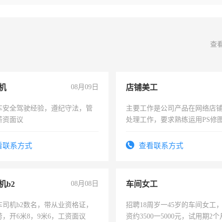
查
机
08月09日
店铺美工
车安全驾驶经验，遵纪守法，管
主要工作是公司产品在网络店
薪资面议
处理工作，要求熟练运用PS修图
作时间每天8小时，待遇优厚。
看联系方式
查看联系方式
机b2
08月08日
车间女工
车司机b2数名，带从业资格证，
招聘18周岁一45岁的车间女工
，开6米8，9米6，工资面议
资约3500一5000元，试用期2