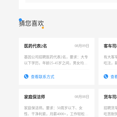
猜您喜欢
医药代表2名
08月09日
客车司
基因公司招聘医药代表2名，要求：大专
有大客
以下学历，年龄25-45岁之间，男女均
吃注，
可，需要具有营销经验，从事过医药代
表或者有医学资质的优先，底薪+绩效，
查看联系方式
查
交五险。
家庭保洁师
08月08日
货车司
家庭保洁师。要求：50周岁以下、女
招聘货
性、干净利索，月薪4000+，工作轻松，
吃苦耐劳