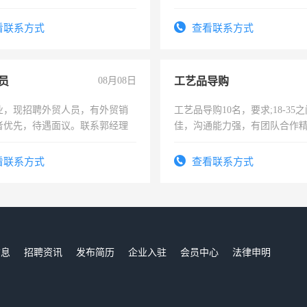
险，有年薪假，年底福利
看联系方式
查看联系方式
员
08月08日
工艺品导购
业，现招聘外贸人员，有外贸销
工艺品导购10名，要求;18-35
者优先，待遇面议。联系郭经理
佳，沟通能力强，有团队合作
上进心，有工作经验者优先！
看联系方式
查看联系方式
信息
招聘资讯
发布简历
企业入驻
会员中心
法律申明
们